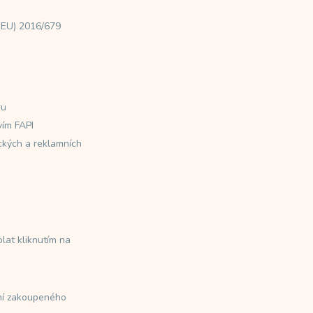
(EU) 2016/679
ru
vím FAPI
ických a reklamních
olat kliknutím na
ení zakoupeného