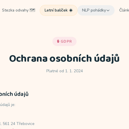
Stezka odvahy 🗺️
Letní balíček ☀️
NLP pohádky
Člán
Kouzelné srdíčko na cestách
Odloučení od maminky
🔒 GDPR
Bublinková píseň odvahy
Ochrana osobních údajů
Strach z vody v očích při koupání
Kouzelná tužka
Platné od 1. 1. 2024
Strach ze selhání
Kouzelní hrdinové krve
Strach z injekce / krve
bních údajů
Chuťový Průzkumník
Vybíravost v jídle
dajů je:
Kouzelný štít proti injekci
Bolest a lékař
3, 561 24 Třebovice