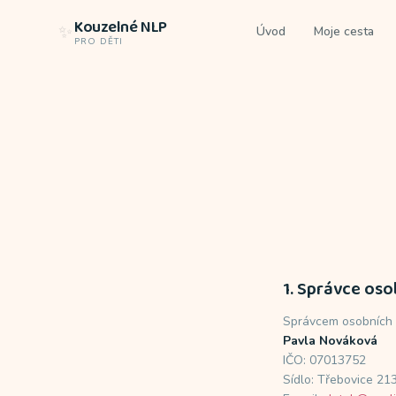
Kouzelné NLP
✨
Úvod
Moje cesta
PRO DĚTI
1. Správce oso
Správcem osobních ú
Pavla Nováková
IČO: 07013752
Sídlo: Třebovice 21