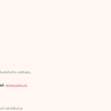
zbytečného odkladu,
ajů
,
www.uoou.cz
.
vní návštěvě je