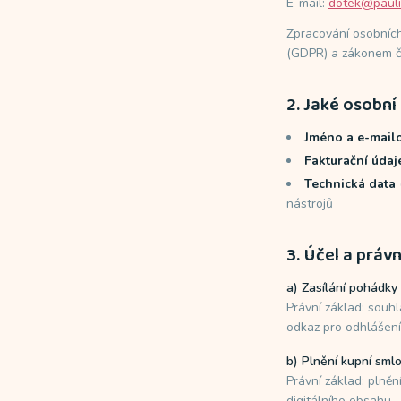
E-mail:
dotek@pauli
Zpracování osobníc
(GDPR) a zákonem č.
2. Jaké osobn
Jméno a e-mail
Fakturační údaj
Technická data
nástrojů
3. Účel a práv
a) Zasílání pohádky
Právní základ: souhl
odkaz pro odhlášení
b) Plnění kupní sml
Právní základ: plněn
digitálního obsahu.