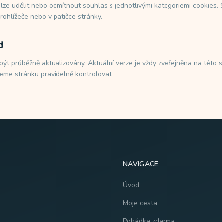
 lze udělit nebo odmítnout souhlas s jednotlivými kategoriemi cookies. 
rohlížeče nebo v patičce stránky.
d
ýt průběžně aktualizovány. Aktuální verze je vždy zveřejněna na této 
jeme stránku pravidelně kontrolovat.
NAVIGACE
Úvod
Moje cesta
Pohádka zdarma