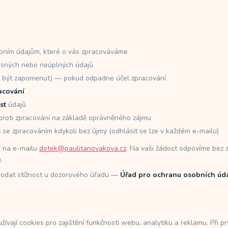
bním údajům, které o vás zpracováváme
sných nebo neúplných údajů
 být zapomenut) — pokud odpadne účel zpracování
acování
st
údajů
roti zpracování na základě oprávněného zájmu
s
se zpracováním kdykoli bez újmy (odhlásit se lze v každém e-mailu)
e na e-mailu
dotek@paulitanovakova.cz
. Na vaši žádost odpovíme bez 
.
podat stížnost u dozorového úřadu —
Úřad pro ochranu osobních úd
vají cookies pro zajištění funkčnosti webu, analytiku a reklamu. Při pr