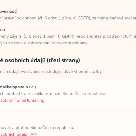
ovinností
ní právní povinnosti (čl. 6 odst. 1 písm. c) GDPR), zejména daňová evide
ama
něný zájem (čl. 6 odst. 1 písm. f) GDPR) nebo souhlas prostřednictvím l
ých stránek a zobrazování relevantní reklamy.
é osobních údajů (třetí strany)
ních údajů využíváme následující důvěryhodné služby:
mailkampane s.r.o.)
h kontaktů a rozesílka e-mailů. Sídlo: Česká republika.
soukromí SmartEmailing
ávek a plateb. Sídlo: Česká republika.
sobních údajů FAPI