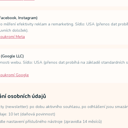
Facebook, Instagram)
o měření efektivity reklam a remarketing. Sídlo: USA (přenos dat prob
uvních doložek).
soukromí Meta
 (Google LLC)
vnosti webu. Sídlo: USA (přenos dat probíhá na základě standardních 
soukromí Google
ání osobních údajů
ty (newsletter): po dobu aktivního souhlasu, po odhlášení jsou smazá
je: 10 let (daňová povinnost)
 dle nastavení příslušného nástroje (zpravidla 14 měsíců)