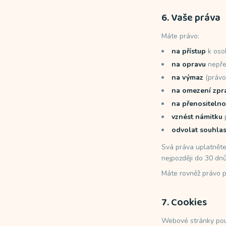
6. Vaše práva
Máte právo:
na přístup
k oso
na opravu
nepře
na výmaz
(právo
na omezení zpr
na přenositelno
vznést námitku
p
odvolat souhla
Svá práva uplatnět
nejpozději do 30 dnů
Máte rovněž právo 
7. Cookies
Webové stránky použí