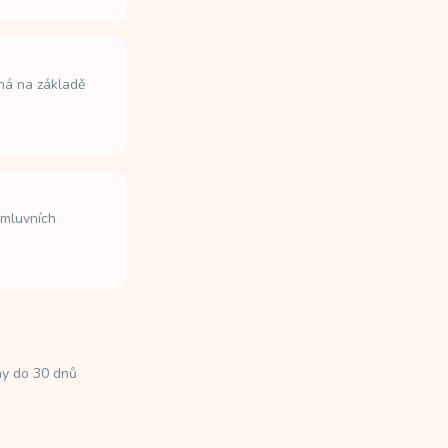
íhá na základě
smluvních
ny do 30 dnů