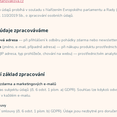
Kouzelná proměna parádnice
tanovakova.cz
Sebevědomí a vzhled
h údajů probíhá v souladu s Nařízením Evropského parlamentu a Rady 
 110/2019 Sb., o zpracování osobních údajů.
í údaje zpracováváme
ová adresa
— při přihlášení k odběru pohádky zdarma nebo newslette
e
(jméno, e-mail, případně adresa) — při nákupu produktu prostřednict
(IP adresa, typ prohlížeče, chování na webu) — prostřednictvím analyt
ní základ zpracování
 zdarma a marketingových e-mailů
as subjektu údajů (čl. 6 odst. 1 písm. a) GDPR). Souhlas lze kdykoli odv
 v každém e-mailu.
ouvy
í smlouvy (čl. 6 odst. 1 písm. b) GDPR). Údaje jsou nezbytné pro doruč