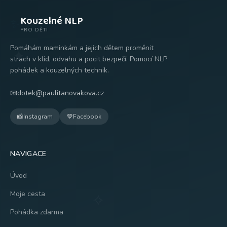
Kouzelné NLP
✨
PRO DĚTI
Pomáhám maminkám a jejich dětem proměnit
✦
strach v klid, odvahu a pocit bezpečí. Pomocí NLP
pohádek a kouzelných technik.
📧
dotek@paulitanovakova.cz
📸
Instagram
💙
Facebook
NAVIGACE
Úvod
Moje cesta
✧
Pohádka zdarma