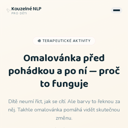
Kouzelné NLP
✨
PRO DĚTI
🎨 TERAPEUTICKÉ AKTIVITY
Omalovánka před
pohádkou a po ní — proč
to funguje
NLP pohádky
📚 VŠECHNY POHÁDKY
Dítě neumí říct, jak se cítí. Ale barvy to řeknou za
Kouzelné srdíčko na cestách
něj. Takhle omalovánka pomáhá vidět skutečnou
Odloučení od maminky
změnu.
Bublinková píseň odvahy
Strach z vody v očích při koupání
Pohádka ZDARMA ✨