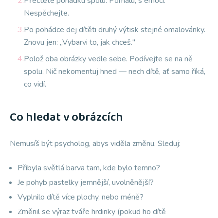
2.
Přečtěte pohádku spolu. Pomalu, s emocí.
Nespěchejte.
3.
Po pohádce dej dítěti druhý výtisk stejné omalovánky.
Znovu jen: „Vybarvi to, jak chceš."
4.
Polož oba obrázky vedle sebe. Podívejte se na ně
spolu. Nič nekomentuj hned — nech dítě, ať samo říká,
co vidí.
Co hledat v obrázcích
Nemusíš být psycholog, abys viděla změnu. Sleduj:
Přibyla světlá barva tam, kde bylo temno?
Je pohyb pastelky jemnější, uvolněnější?
Vyplnilo dítě více plochy, nebo méně?
Změnil se výraz tváře hrdinky (pokud ho dítě