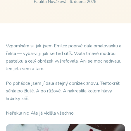
Paulita Nováková · 6. dubna 2026
·
Kouzelná tužka
Strach ze selhání
Kouzelní hrdinové krve
Strach z injekce / krve
Chuťový Průzkumník
Vzpomínám si, jak jsem Emilce poprvé dala omalovánku a
Vybíravost v jídle
řekla — vybarvi ji, jak se teď cítíš. Vzala tmavě modrou
Kouzelný štít proti injekci
pastelku a celý obrázek vyšrafovala. Ani se moc nedívala.
Bolest a lékař
Jen jela sem a tam.
Kouzelná proměna parádnice
Sebevědomí a vzhled
Po pohádce jsem jí dala stejný obrázek znovu. Tentokrát
sáhla po žluté. A po růžové. A nakreslila kolem hlavy
hrdinky záři.
Neřekla nic. Ale já viděla všechno.