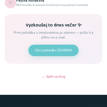
Paulita Nováková
✨
NLP koučka & autorka Emilčiných kouzelných kotviček
Vyzkoušej to dnes večer ✨
První pohádka s omalovánkou je zdarma — pošlu ti ji
přímo na e-mail.
Chci pohádku ZDARMA
← Zpět na blog